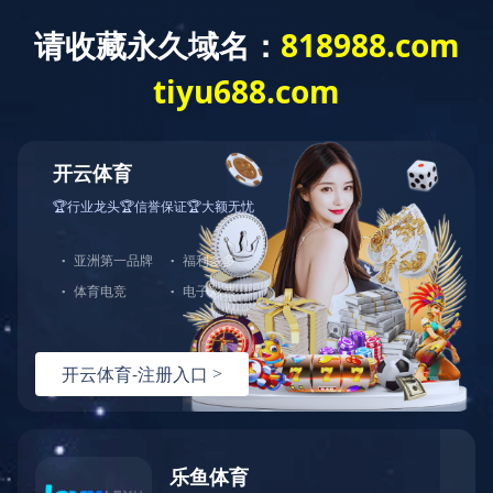
米兰体育
公司简介
公司资质
米兰体育
组织机构
从业承诺书
实验室
实验室
添加时间：2021-10-30 13:58:13 浏览次数：4534