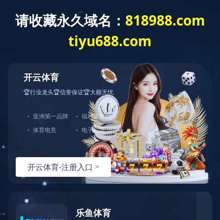
米兰体育
招聘信息
加入人才库
[1]
共
0 条记录,
10 条 / 每页, 共
1 页