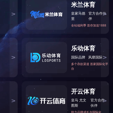
2013-03-27 14:43:33
2013-03-27 14:42:30
2013-03-27 14:39:43
2013-03-27 13:58:39
2013-03-27 11:09:34
2013-03-27 11:09:22
2013-03-27 11:09:09
2013-03-27 11:08:29
2013-04-28 11:07:59
 页