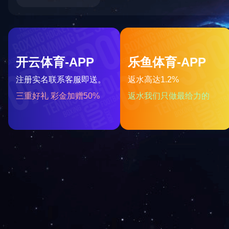
关于我们
服务介绍
公司简介
服务项目
公司资质
米兰体育-米兰online（中
米兰体育
国）
组织机构
项目公示
从业承诺书
实验室