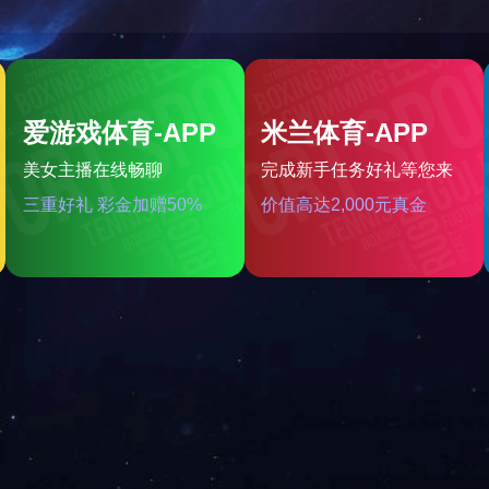
新闻资讯
米兰体育
行业动态
扫描进入手机站